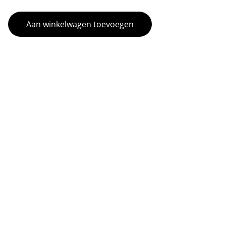
Aan winkelwagen toevoegen
Contact
Vragen? Bel of mail ons gerust.
EMAIL
UITERSTE BESTELTIJD:
BESTELLINGEN VOOR MORGEN KUNNEN 